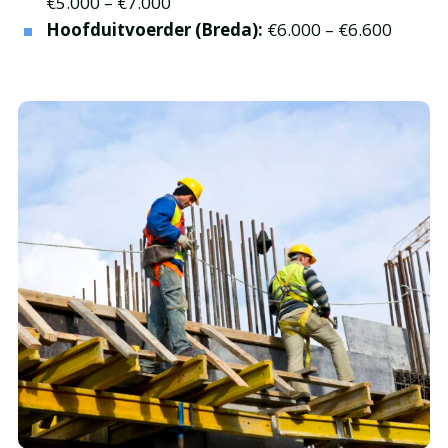
€5.000 – €7.000
Hoofduitvoerder (Breda):
€6.000 – €6.600