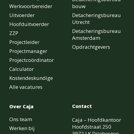
Werkvoorbereider
bouw
Uitvoerder
Detacheringsbureau
Utrecht
Hoofduitvoerder
Detacheringsbureau
ZZP
Amsterdam
Projectleider
Opdrachtgevers
Projectmanager
Projectcoördinator
Calculator
Kostendeskundige
Alle vacatures
Over Caja
Contact
Ons team
Caja – Hoofdkantoor
Hoofdstraat 250
Werken bij
3972 LK Driebergen-