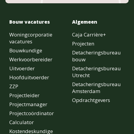
Bouw vacatures
Algemeen
Woningcorporatie
Caja Carrière+
vacatures
Projecten
Bouwkundige
Detacheringsbureau
Werkvoorbereider
bouw
Uitvoerder
Detacheringsbureau
Utrecht
Hoofduitvoerder
Detacheringsbureau
ZZP
Amsterdam
Projectleider
Opdrachtgevers
Projectmanager
Projectcoördinator
Calculator
Kostendeskundige