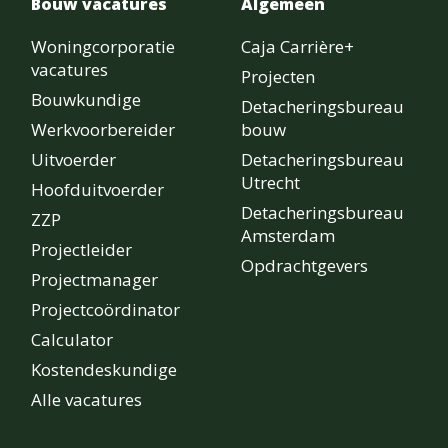
Bouw vacatures
Algemeen
Woningcorporatie
Caja Carrière+
vacatures
Projecten
Bouwkundige
Detacheringsbureau
Werkvoorbereider
bouw
Uitvoerder
Detacheringsbureau
Utrecht
Hoofduitvoerder
Detacheringsbureau
ZZP
Amsterdam
Projectleider
Opdrachtgevers
Projectmanager
Projectcoördinator
Calculator
Kostendeskundige
Alle vacatures