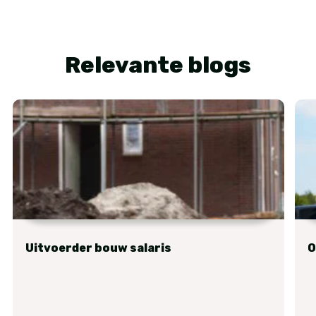
Relevante blogs
Uitvoerder bouw salaris
O