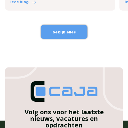
lees blog
l
bekijk alles
Volg ons voor het laatste
nieuws, vacatures en
opdrachten