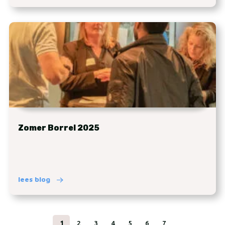
Zomer Borrel 2025
lees blog
1
2
3
4
5
6
7