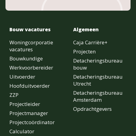
Bouw vacatures
Algemeen
Woningcorporatie
Caja Carrière+
vacatures
Projecten
Bouwkundige
Detacheringsbureau
Werkvoorbereider
bouw
Uitvoerder
Detacheringsbureau
Utrecht
Hoofduitvoerder
Detacheringsbureau
ZZP
Amsterdam
Projectleider
Opdrachtgevers
Projectmanager
Projectcoördinator
Calculator