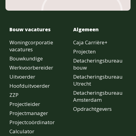
Bouw vacatures
Algemeen
Woningcorporatie
Caja Carrière+
vacatures
Projecten
Bouwkundige
Detacheringsbureau
Werkvoorbereider
bouw
Uitvoerder
Detacheringsbureau
Utrecht
Hoofduitvoerder
Detacheringsbureau
ZZP
Amsterdam
Projectleider
Opdrachtgevers
Projectmanager
Projectcoördinator
Calculator