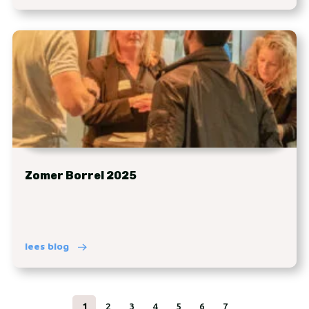
Zomer Borrel 2025
lees blog
1
2
3
4
5
6
7