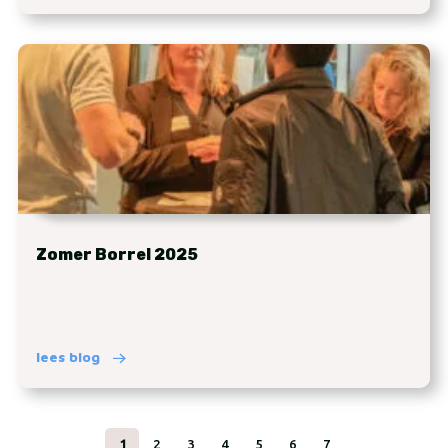
Zomer Borrel 2025
lees blog
1
2
3
4
5
6
7