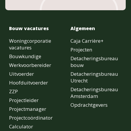
Bouw vacatures
Algemeen
Woningcorporatie
Caja Carrière+
vacatures
Projecten
Bouwkundige
Detacheringsbureau
Werkvoorbereider
bouw
Uitvoerder
Detacheringsbureau
Utrecht
Hoofduitvoerder
Detacheringsbureau
ZZP
Amsterdam
Projectleider
Opdrachtgevers
Projectmanager
Projectcoördinator
Calculator