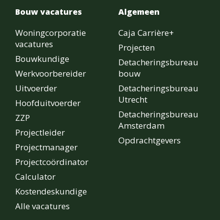
Bouw vacatures
Algemeen
Woningcorporatie
Caja Carrière+
vacatures
Projecten
Bouwkundige
Detacheringsbureau
Werkvoorbereider
bouw
Uitvoerder
Detacheringsbureau
Utrecht
Hoofduitvoerder
Detacheringsbureau
ZZP
Amsterdam
Projectleider
Opdrachtgevers
Projectmanager
Projectcoördinator
Calculator
Kostendeskundige
Alle vacatures