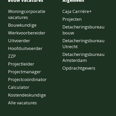
Bouw vacatures
Algemeen
Woningcorporatie
Caja Carrière+
vacatures
Projecten
Bouwkundige
Detacheringsbureau
Werkvoorbereider
bouw
Uitvoerder
Detacheringsbureau
Utrecht
Hoofduitvoerder
Detacheringsbureau
ZZP
Amsterdam
Projectleider
Opdrachtgevers
Projectmanager
Projectcoördinator
Calculator
Kostendeskundige
Alle vacatures