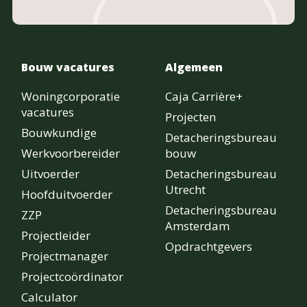
Bouw vacatures
Algemeen
Woningcorporatie
Caja Carrière+
vacatures
Projecten
Bouwkundige
Detacheringsbureau
Werkvoorbereider
bouw
Uitvoerder
Detacheringsbureau
Utrecht
Hoofduitvoerder
Detacheringsbureau
ZZP
Amsterdam
Projectleider
Opdrachtgevers
Projectmanager
Projectcoördinator
Calculator