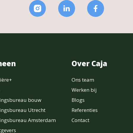
meen
Over Caja
ière+
Ons team
n
Werken bij
ringsbureau bouw
Blogs
ingsbureau Utrecht
Referenties
ringsbureau Amsterdam
Contact
gevers