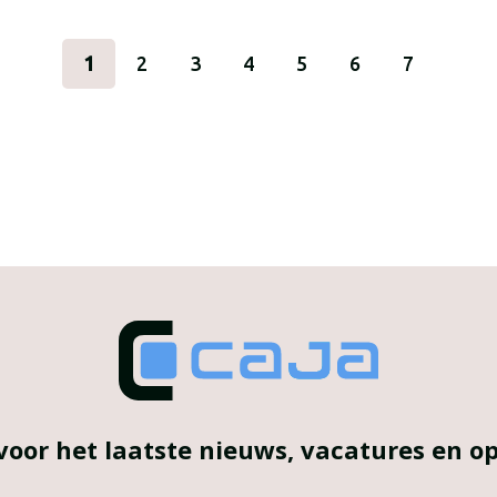
1
2
3
4
5
6
7
voor het laatste nieuws, vacatures en 