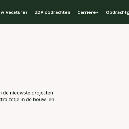
w Vacatures
ZZP opdrachten
Carrière+
Opdracht
n de nieuwste projecten
tra zetje in de bouw- en