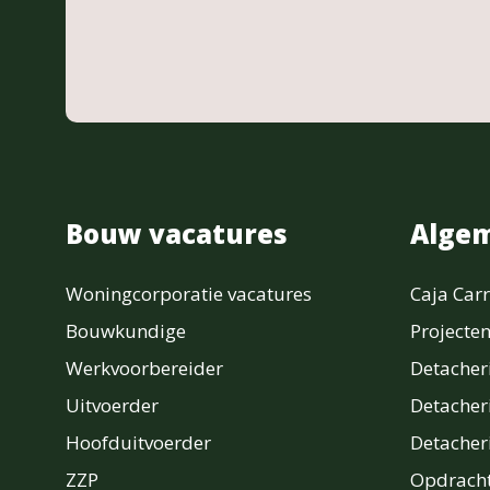
Bouw vacatures
Alge
Woningcorporatie vacatures
Caja Carr
Bouwkundige
Projecte
Werkvoorbereider
Detache
Uitvoerder
Detacher
Hoofduitvoerder
Detache
ZZP
Opdracht