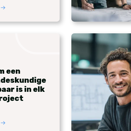
m een
ndeskundige
ar is in elk
roject