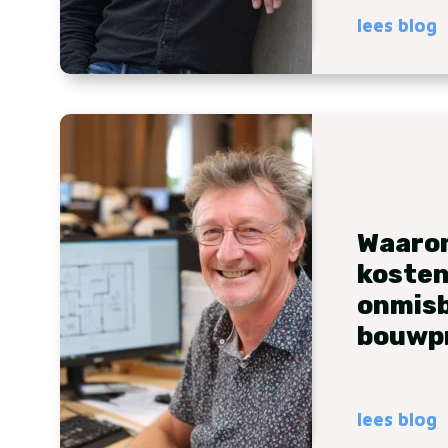
lees blog
Waaro
koste
onmisba
bouwp
lees blog