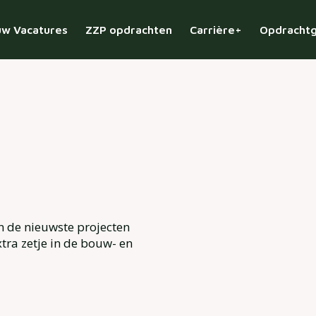
w Vacatures
ZZP opdrachten
Carrière+
Opdracht
n de nieuwste projecten
tra zetje in de bouw- en