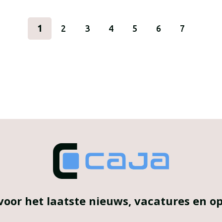
1
2
3
4
5
6
7
voor het laatste nieuws, vacatures en 