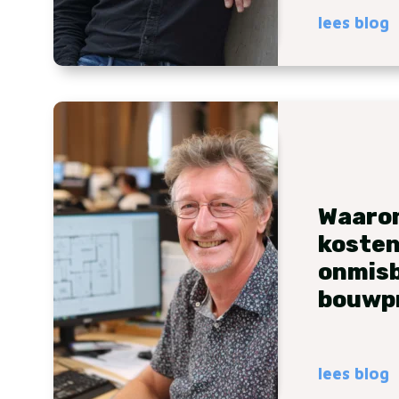
lees blog
Waaro
koste
onmisba
bouwp
lees blog