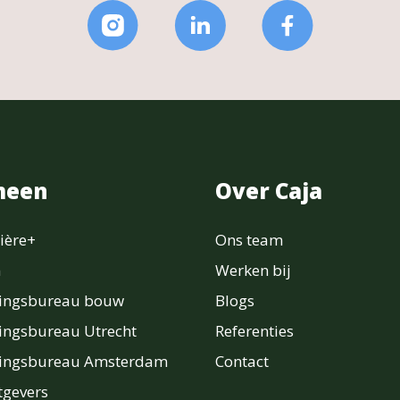
meen
Over Caja
ière+
Ons team
n
Werken bij
ringsbureau bouw
Blogs
ingsbureau Utrecht
Referenties
ringsbureau Amsterdam
Contact
gevers