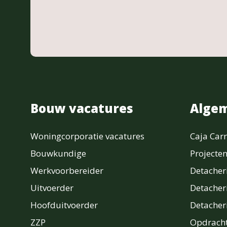
Bouw vacatures
Alge
Woningcorporatie vacatures
Caja Carr
Bouwkundige
Projecte
Werkvoorbereider
Detache
Uitvoerder
Detacher
Hoofduitvoerder
Detache
ZZP
Opdracht