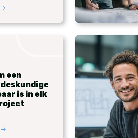
m een
ndeskundige
ar is in elk
roject