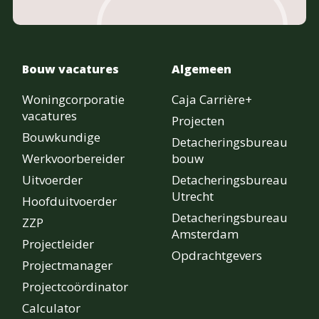
Bouw vacatures
Algemeen
Woningcorporatie
Caja Carrière+
vacatures
Projecten
Bouwkundige
Detacheringsbureau
Werkvoorbereider
bouw
Uitvoerder
Detacheringsbureau
Utrecht
Hoofduitvoerder
Detacheringsbureau
ZZP
Amsterdam
Projectleider
Opdrachtgevers
Projectmanager
Projectcoördinator
Calculator