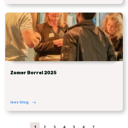
Zomer Borrel 2025
lees blog
1
2
3
4
5
6
7