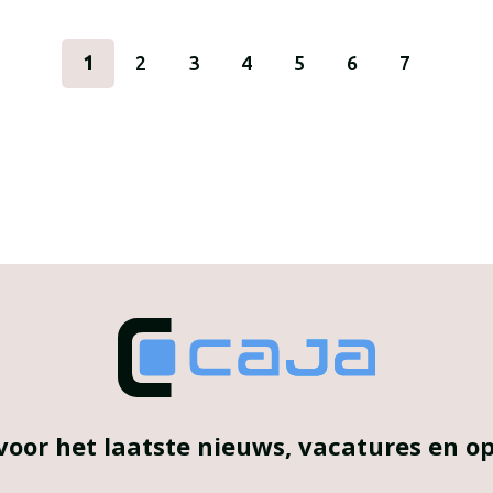
1
2
3
4
5
6
7
voor het laatste nieuws, vacatures en 