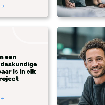
m een
ndeskundige
ar is in elk
roject