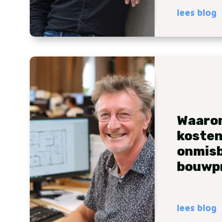
lees blog
Waaro
koste
onmisba
bouwp
lees blog