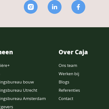
meen
Over Caja
ière+
Ons team
n
Werken bij
ringsbureau bouw
Blogs
ingsbureau Utrecht
Referenties
ringsbureau Amsterdam
Contact
gevers