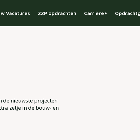
w Vacatures
ZZP opdrachten
Carrière+
Opdracht
n de nieuwste projecten
tra zetje in de bouw- en