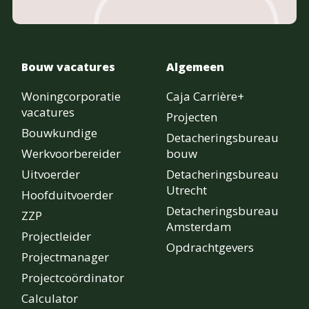
Bouw vacatures
Algemeen
Woningcorporatie
Caja Carrière+
vacatures
Projecten
Bouwkundige
Detacheringsbureau
Werkvoorbereider
bouw
Uitvoerder
Detacheringsbureau
Utrecht
Hoofduitvoerder
Detacheringsbureau
ZZP
Amsterdam
Projectleider
Opdrachtgevers
Projectmanager
Projectcoördinator
Calculator