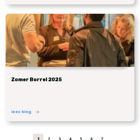
Zomer Borrel 2025
lees blog
1
2
3
4
5
6
7