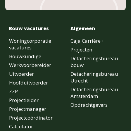
Bouw vacatures
Algemeen
Woningcorporatie
Caja Carrière+
vacatures
Projecten
Bouwkundige
Detacheringsbureau
Werkvoorbereider
bouw
Uitvoerder
Detacheringsbureau
Utrecht
Hoofduitvoerder
Detacheringsbureau
ZZP
Amsterdam
Projectleider
Opdrachtgevers
Projectmanager
Projectcoördinator
Calculator