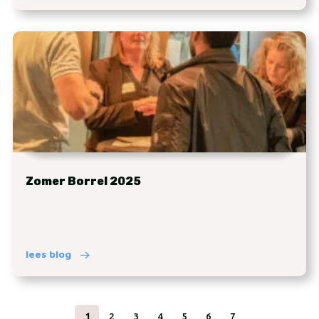
Zomer Borrel 2025
lees blog
1
2
3
4
5
6
7