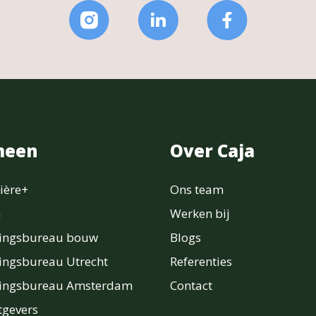
meen
Over Caja
ière+
Ons team
n
Werken bij
ringsbureau bouw
Blogs
ingsbureau Utrecht
Referenties
ringsbureau Amsterdam
Contact
gevers