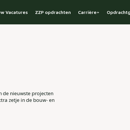
w Vacatures
ZZP opdrachten
Carrière+
Opdracht
n de nieuwste projecten
tra zetje in de bouw- en