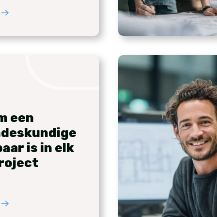
m een
ndeskundige
ar is in elk
roject