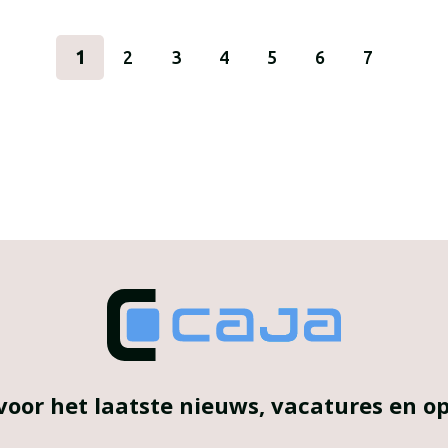
1
2
3
4
5
6
7
voor het laatste nieuws, vacatures en 