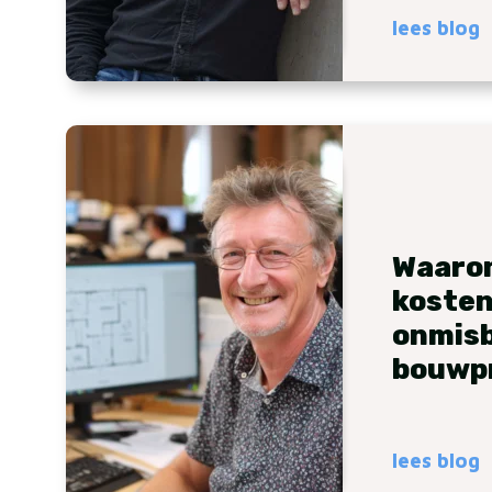
lees blog
Waaro
koste
onmisba
bouwp
lees blog