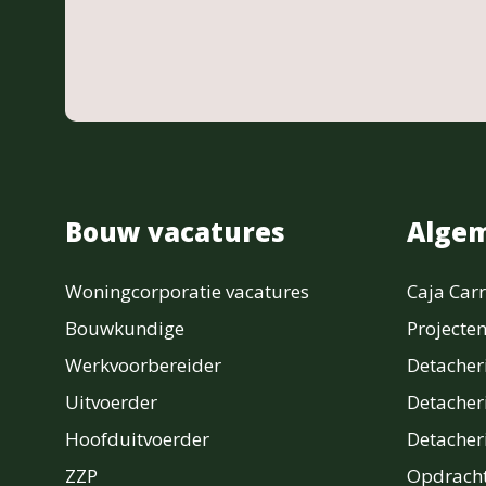
Bouw vacatures
Alge
Woningcorporatie vacatures
Caja Carr
Bouwkundige
Projecte
Werkvoorbereider
Detache
Uitvoerder
Detacher
Hoofduitvoerder
Detache
ZZP
Opdracht