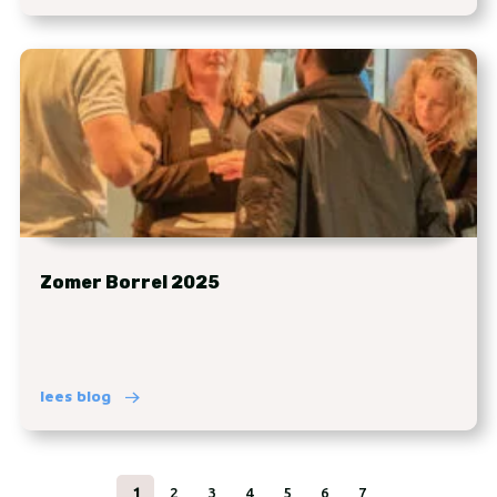
Zomer Borrel 2025
lees blog
1
2
3
4
5
6
7