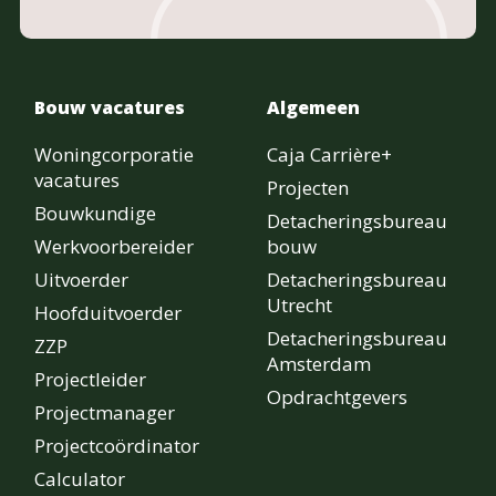
Bouw vacatures
Algemeen
Woningcorporatie
Caja Carrière+
vacatures
Projecten
Bouwkundige
Detacheringsbureau
Werkvoorbereider
bouw
Uitvoerder
Detacheringsbureau
Utrecht
Hoofduitvoerder
Detacheringsbureau
ZZP
Amsterdam
Projectleider
Opdrachtgevers
Projectmanager
Projectcoördinator
Calculator