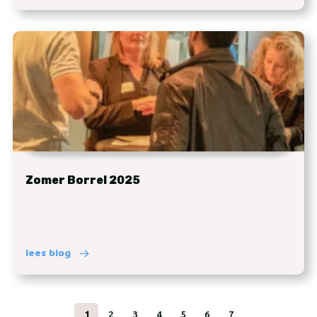
Zomer Borrel 2025
lees blog
1
2
3
4
5
6
7