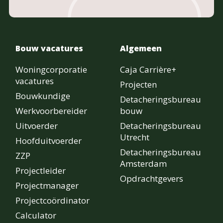
Bouw vacatures
Algemeen
Woningcorporatie
Caja Carrière+
vacatures
Projecten
Bouwkundige
Detacheringsbureau
Werkvoorbereider
bouw
Uitvoerder
Detacheringsbureau
Utrecht
Hoofduitvoerder
Detacheringsbureau
ZZP
Amsterdam
Projectleider
Opdrachtgevers
Projectmanager
Projectcoördinator
Calculator