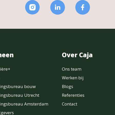
meen
Over Caja
ière+
Ons team
n
Werken bij
ringsbureau bouw
Blogs
ingsbureau Utrecht
Referenties
ringsbureau Amsterdam
Contact
gevers