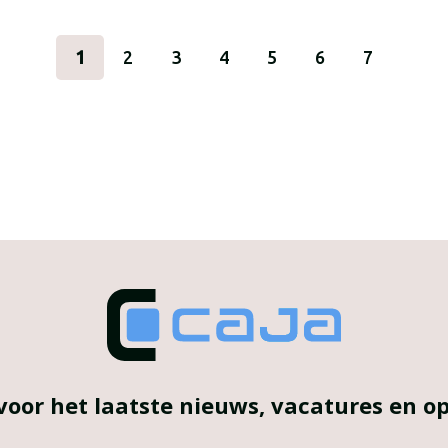
1
2
3
4
5
6
7
voor het laatste nieuws, vacatures en 