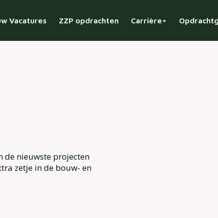
w Vacatures
ZZP opdrachten
Carrière+
Opdracht
n de nieuwste projecten
tra zetje in de bouw- en