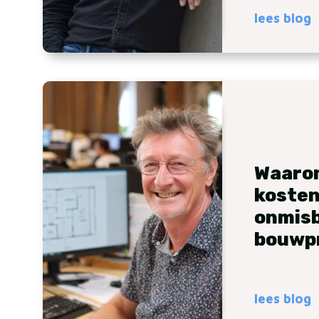
lees blog
Waaro
koste
onmisba
bouwp
lees blog