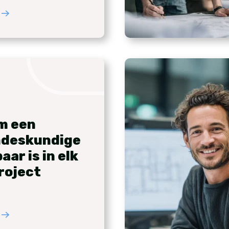
m een
ndeskundige
ar is in elk
roject