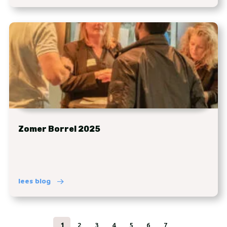
Zomer Borrel 2025
lees blog
1
2
3
4
5
6
7