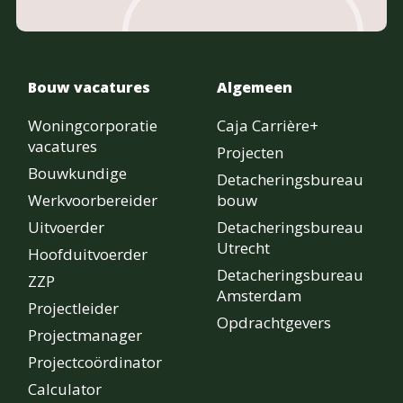
Bouw vacatures
Algemeen
Woningcorporatie
Caja Carrière+
vacatures
Projecten
Bouwkundige
Detacheringsbureau
Werkvoorbereider
bouw
Uitvoerder
Detacheringsbureau
Utrecht
Hoofduitvoerder
Detacheringsbureau
ZZP
Amsterdam
Projectleider
Opdrachtgevers
Projectmanager
Projectcoördinator
Calculator