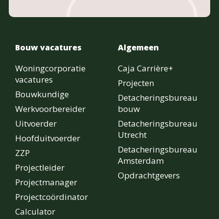
Bouw vacatures
Algemeen
Woningcorporatie
Caja Carrière+
vacatures
Projecten
Bouwkundige
Detacheringsbureau
Werkvoorbereider
bouw
Uitvoerder
Detacheringsbureau
Utrecht
Hoofduitvoerder
Detacheringsbureau
ZZP
Amsterdam
Projectleider
Opdrachtgevers
Projectmanager
Projectcoördinator
Calculator