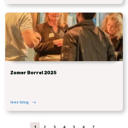
Zomer Borrel 2025
lees blog
1
2
3
4
5
6
7