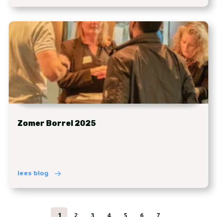
Zomer Borrel 2025
lees blog
1
2
3
4
5
6
7