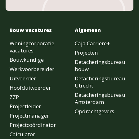
Bouw vacatures
Algemeen
Woningcorporatie
Caja Carrière+
vacatures
Projecten
Bouwkundige
Detacheringsbureau
Werkvoorbereider
bouw
Uitvoerder
Detacheringsbureau
Utrecht
Hoofduitvoerder
Detacheringsbureau
ZZP
Amsterdam
Projectleider
Opdrachtgevers
Projectmanager
Projectcoördinator
Calculator