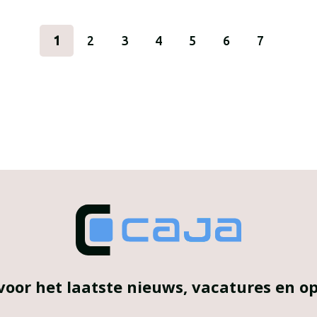
1
2
3
4
5
6
7
voor het laatste nieuws, vacatures en 