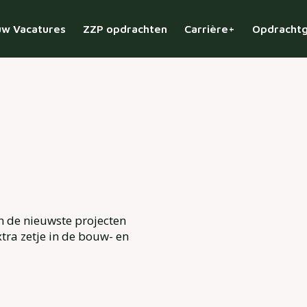
w Vacatures
ZZP opdrachten
Carrière+
Opdracht
n de nieuwste projecten
tra zetje in de bouw- en