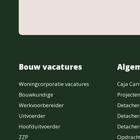
Bouw vacatures
Alge
Woningcorporatie vacatures
Caja Carr
Bouwkundige
Projecte
Werkvoorbereider
Detache
Uitvoerder
Detacher
Hoofduitvoerder
Detache
ZZP
Opdracht