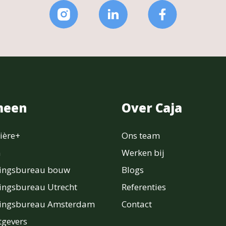
meen
Over Caja
ière+
Ons team
n
Werken bij
ringsbureau bouw
Blogs
ingsbureau Utrecht
Referenties
ringsbureau Amsterdam
Contact
gevers