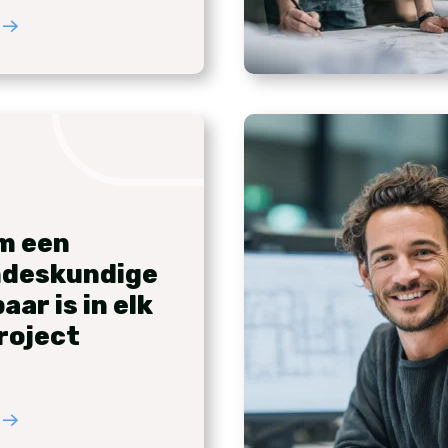
m een
ndeskundige
ar is in elk
roject