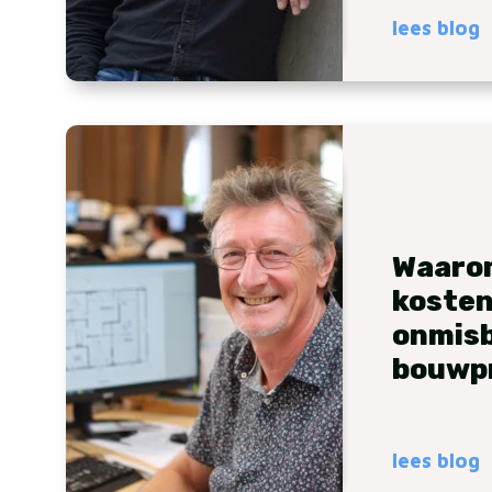
lees blog
Waaro
koste
onmisba
bouwp
lees blog