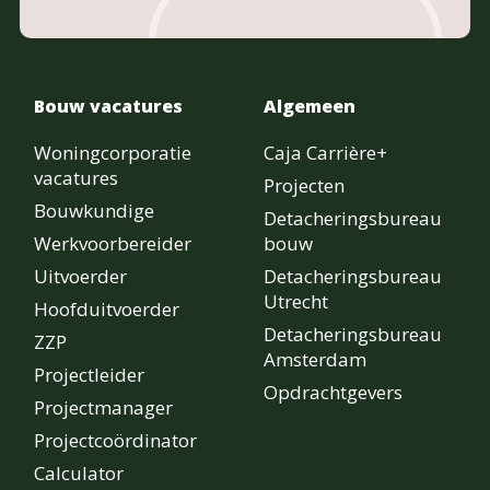
Bouw vacatures
Algemeen
Woningcorporatie
Caja Carrière+
vacatures
Projecten
Bouwkundige
Detacheringsbureau
Werkvoorbereider
bouw
Uitvoerder
Detacheringsbureau
Utrecht
Hoofduitvoerder
Detacheringsbureau
ZZP
Amsterdam
Projectleider
Opdrachtgevers
Projectmanager
Projectcoördinator
Calculator