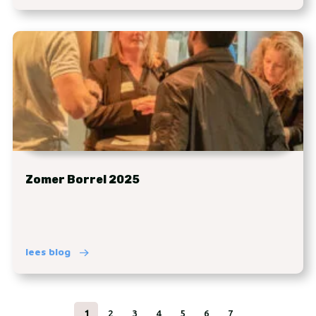
Zomer Borrel 2025
lees blog
1
2
3
4
5
6
7