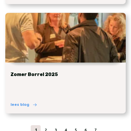
Zomer Borrel 2025
lees blog
1
2
3
4
5
6
7