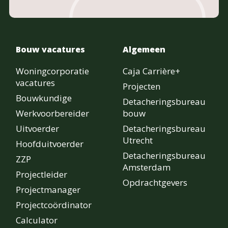
Bouw vacatures
Algemeen
Woningcorporatie
Caja Carrière+
vacatures
Projecten
Bouwkundige
Detacheringsbureau
Werkvoorbereider
bouw
Uitvoerder
Detacheringsbureau
Utrecht
Hoofduitvoerder
Detacheringsbureau
ZZP
Amsterdam
Projectleider
Opdrachtgevers
Projectmanager
Projectcoördinator
Calculator