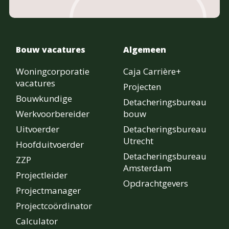
Bouw vacatures
Algemeen
Woningcorporatie
Caja Carrière+
vacatures
Projecten
Bouwkundige
Detacheringsbureau
Werkvoorbereider
bouw
Uitvoerder
Detacheringsbureau
Utrecht
Hoofduitvoerder
Detacheringsbureau
ZZP
Amsterdam
Projectleider
Opdrachtgevers
Projectmanager
Projectcoördinator
Calculator