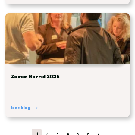
Zomer Borrel 2025
lees blog
1
2
3
4
5
6
7