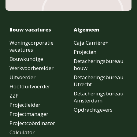
Bouw vacatures
Algemeen
Woningcorporatie
Caja Carrière+
vacatures
Projecten
Bouwkundige
Detacheringsbureau
Werkvoorbereider
bouw
Uitvoerder
Detacheringsbureau
Utrecht
Hoofduitvoerder
Detacheringsbureau
ZZP
Amsterdam
Projectleider
Opdrachtgevers
Projectmanager
Projectcoördinator
Calculator