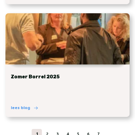
Zomer Borrel 2025
lees blog
1
2
3
4
5
6
7