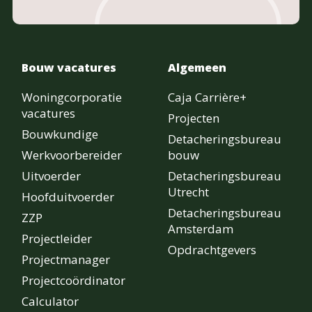
Bouw vacatures
Algemeen
Woningcorporatie
Caja Carrière+
vacatures
Projecten
Bouwkundige
Detacheringsbureau
Werkvoorbereider
bouw
Uitvoerder
Detacheringsbureau
Utrecht
Hoofduitvoerder
Detacheringsbureau
ZZP
Amsterdam
Projectleider
Opdrachtgevers
Projectmanager
Projectcoördinator
Calculator