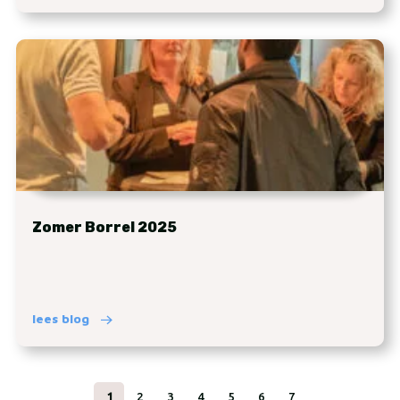
Zomer Borrel 2025
lees blog
1
2
3
4
5
6
7