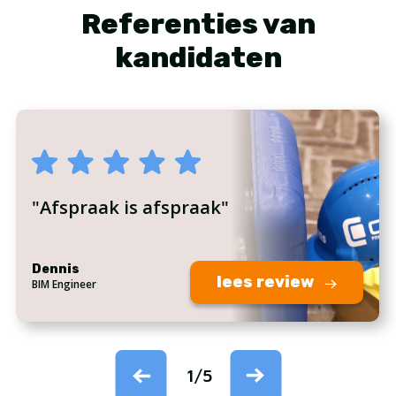
Referenties van
kandidaten
"Afspraak is afspraak"
Dennis
lees review
BIM Engineer
1
/
5