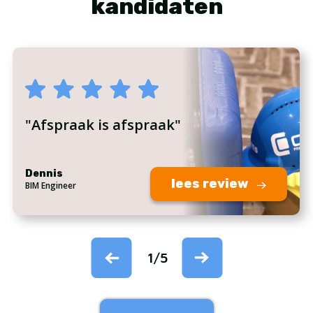
kandidaten
"Afspraak is afspraak"
Dennis
lees review
BIM Engineer
1
/
5